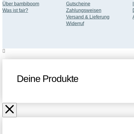
Über bambiboom
Gutscheine
auf
Was ist fair?
Zahlungsweisen
der
Versand & Lieferung
Produktseite
Widerruf
gewählt
werden
Deine Produkte