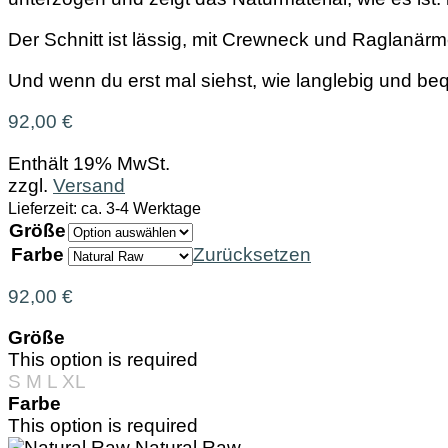
Der Schnitt ist lässig, mit Crewneck und Raglanärme
Und wenn du erst mal siehst, wie langlebig und be
92,00
€
Enthält 19% MwSt.
zzgl.
Versand
Lieferzeit: ca. 3-4 Werktage
Größe
Farbe
Zurücksetzen
92,00
€
Größe
This option is required
S
M
L
XL
Farbe
This option is required
Natural Raw