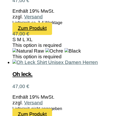
47,00
€
Produktseite
gewählt
Enthält 19% MwSt.
werden
zzgl.
Versand
Lieferzeit: ca. 3-4 Werktage
Dieses
Zum Produkt
Produkt
47,00
€
weist
S
M
L
XL
mehrere
This option is required
Varianten
auf.
This option is required
Die
Optionen
können
Oh leck.
auf
der
47,00
€
Produktseite
gewählt
Enthält 19% MwSt.
werden
zzgl.
Versand
Lieferzeit: nicht angegeben
Dieses
Zum Produkt