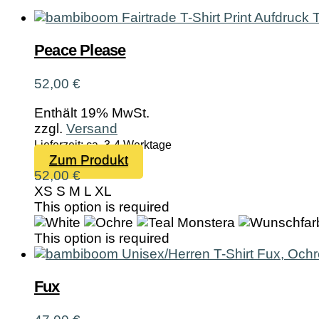
Peace Please
52,00
€
Enthält 19% MwSt.
zzgl.
Versand
Lieferzeit: ca. 3-4 Werktage
Dieses
Zum Produkt
Produkt
52,00
€
weist
XS
S
M
L
XL
mehrere
This option is required
Varianten
auf.
This option is required
Die
Optionen
können
Fux
auf
der