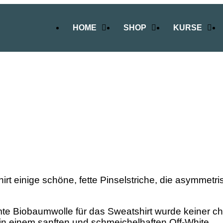
HOME
SHOP
KURSE
t einige schöne, fette Pinselstriche, die asymmetris
mmte Biobaumwolle für das Sweatshirt wurde keiner c
: in einem sanften und schmeichelhaften Off-White.