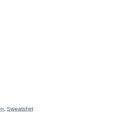
en
,
Sweatshirt