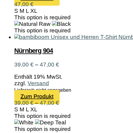
Produkt
47,00
€
weist
S
M
L
XL
mehrere
This option is required
Varianten
auf.
This option is required
Die
Optionen
können
Nürnberg 904
auf
der
Preisspanne:
39,00
€
–
47,00
€
Produktseite
39,00 €
gewählt
Enthält 19% MwSt.
bis
werden
zzgl.
Versand
47,00 €
Lieferzeit: nicht angegeben
Dieses
Zum Produkt
Preisspanne:
Produkt
39,00
€
–
47,00
€
39,00 €
weist
S
M
L
XL
bis
mehrere
This option is required
47,00 €
Varianten
auf.
This option is required