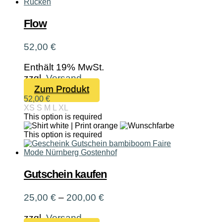
Die
Optionen
Flow
können
auf
52,00
€
der
Produktseite
Enthält 19% MwSt.
gewählt
zzgl.
Versand
werden
Dieses
Zum Produkt
Produkt
52,00
€
XS
S
M
L
XL
weist
This option is required
mehrere
Varianten
This option is required
auf.
Die
Optionen
Gutschein kaufen
können
auf
Preisspanne:
25,00
€
–
200,00
€
der
25,00 €
Produktseite
zzgl.
Versand
bis
gewählt