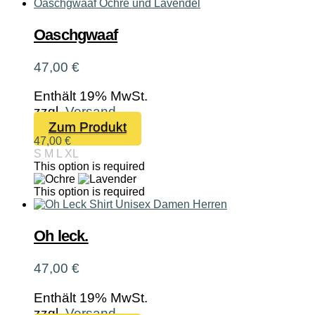
Die
Optionen
Oaschgwaaf
können
auf
47,00
€
der
Produktseite
Enthält 19% MwSt.
gewählt
zzgl.
Versand
werden
Dieses
Zum Produkt
Produkt
47,00
€
S
M
L
XL
weist
This option is required
mehrere
Varianten
This option is required
auf.
Die
Oh leck.
Optionen
können
auf
47,00
€
der
Produktseite
Enthält 19% MwSt.
gewählt
zzgl.
Versand