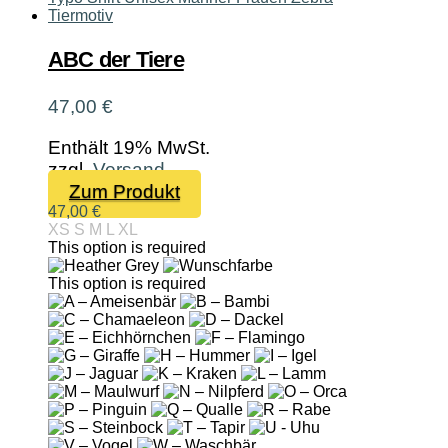
Optionen
können
auf
ABC der Tiere
der
Produktseite
47,00
€
gewählt
werden
Enthält 19% MwSt.
zzgl.
Versand
Dieses
Zum Produkt
Produkt
47,00
€
XS
S
M
L
XL
weist
This option is required
mehrere
Varianten
This option is required
auf.
Die
Optionen
können
auf
der
Produktseite