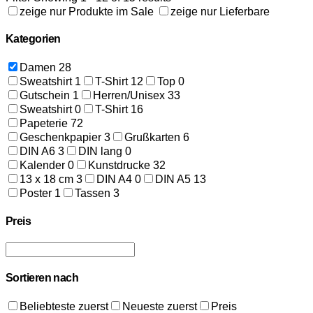
zeige nur Produkte im Sale
zeige nur Lieferbare
Kategorien
Damen
28
Sweatshirt
1
T-Shirt
12
Top
0
Gutschein
1
Herren/Unisex
33
Sweatshirt
0
T-Shirt
16
Papeterie
72
Geschenkpapier
3
Grußkarten
6
DIN A6
3
DIN lang
0
Kalender
0
Kunstdrucke
32
13 x 18 cm
3
DIN A4
0
DIN A5
13
Poster
1
Tassen
3
Preis
Sortieren nach
Beliebteste zuerst
Neueste zuerst
Preis