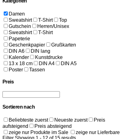
Kategorien
auf
der
Damen
Produktseite
Sweatshirt
T-Shirt
Top
gewählt
Gutschein
Herren/Unisex
werden
Sweatshirt
T-Shirt
Papeterie
Geschenkpapier
Grußkarten
DIN A6
DIN lang
Kalender
Kunstdrucke
13 x 18 cm
DIN A4
DIN A5
Poster
Tassen
Preis
Sortieren nach
Beliebteste zuerst
Neueste zuerst
Preis
aufsteigend
Preis absteigend
zeige nur Produkte im Sale
zeige nur Lieferbare
Filter
Showing 1 - 12 of 15 results