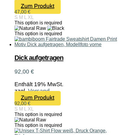
werden
Dieses
Zum Produkt
Produkt
47,00
€
S
M
L
XL
weist
This option is required
mehrere
Varianten
This option is required
auf.
Die
Optionen
Dick aufgetragen
können
auf
92,00
€
der
Produktseite
Enthält 19% MwSt.
gewählt
zzgl.
Versand
werden
Dieses
Zum Produkt
Produkt
92,00
€
S
M
L
XL
weist
This option is required
mehrere
Varianten
This option is required
auf.