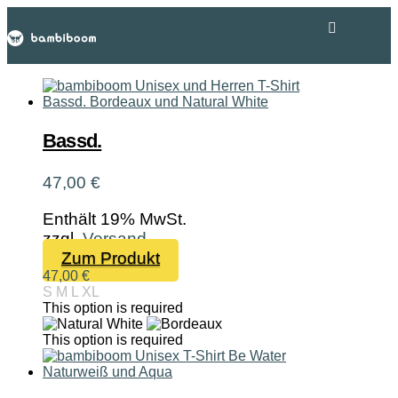
Bassd.
47,00
€
Enthält 19% MwSt.
zzgl.
Versand
Dieses
Zum Produkt
Produkt
47,00
€
S
M
L
XL
weist
This option is required
mehrere
Varianten
This option is required
auf.
Die
Optionen