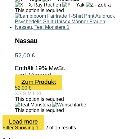
gewählt
werden
This option is required
Nassau
52,00
€
Enthält 19% MwSt.
zzgl.
Versand
Dieses
Zum Produkt
Produkt
52,00
€
XS
S
M
L
XL
weist
This option is required
mehrere
Varianten
This option is required
auf.
Load more
Die
Filter
Showing 1 - 12 of 15 results
Optionen
können