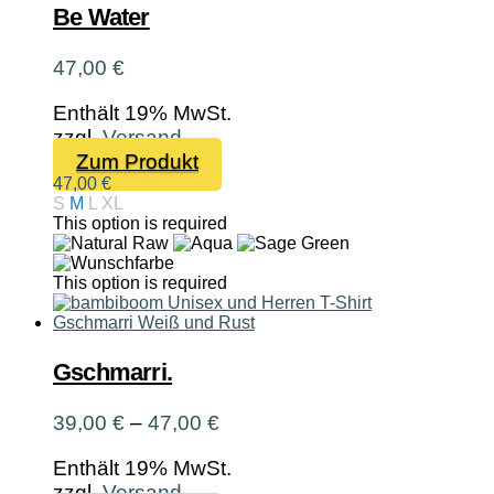
Be Water
können
auf
47,00
€
der
Produktseite
Enthält 19% MwSt.
gewählt
zzgl.
Versand
werden
Dieses
Zum Produkt
Produkt
47,00
€
S
M
L
XL
weist
This option is required
mehrere
Varianten
auf.
This option is required
Die
Optionen
können
Gschmarri.
auf
der
Preisspanne:
39,00
€
–
47,00
€
Produktseite
39,00 €
gewählt
Enthält 19% MwSt.
bis
werden
zzgl.
Versand