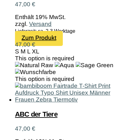
Produktseite
47,00
€
gewählt
werden
Enthält 19% MwSt.
zzgl.
Versand
Lieferzeit: ca. 2-3 Werktage
Dieses
Zum Produkt
Produkt
47,00
€
weist
S
M
L
XL
mehrere
This option is required
Varianten
auf.
Die
This option is required
Optionen
können
auf
der
Produktseite
ABC der Tiere
gewählt
werden
47,00
€