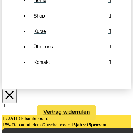
Home
Shop
Kurse
Über uns
Kontakt
Vertrag widerrufen
15 JAHRE bambiboom!
15% Rabatt mit dem Gutsch
eincode
15jahre15prozent