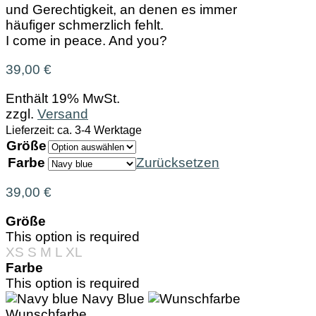
und Gerechtigkeit, an denen es immer
häufiger schmerzlich fehlt.
I come in peace. And you?
39,00
€
Enthält 19% MwSt.
zzgl.
Versand
Lieferzeit: ca. 3-4 Werktage
Größe
Farbe
Zurücksetzen
39,00
€
Größe
This option is required
XS
S
M
L
XL
Farbe
This option is required
Navy Blue
Wunschfarbe