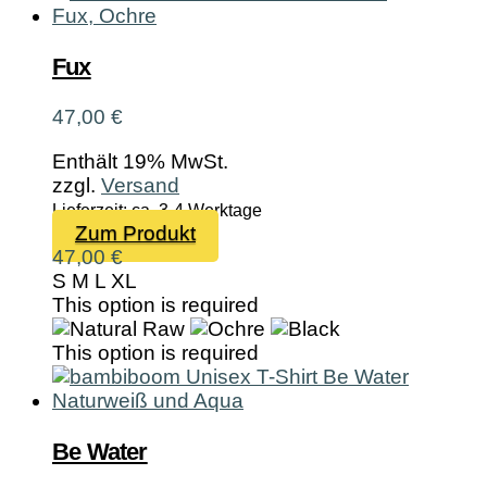
Fux
47,00
€
Enthält 19% MwSt.
zzgl.
Versand
Lieferzeit: ca. 3-4 Werktage
Dieses
Zum Produkt
Produkt
47,00
€
weist
S
M
L
XL
mehrere
This option is required
Varianten
auf.
This option is required
Die
Optionen
können
auf
Be Water
der