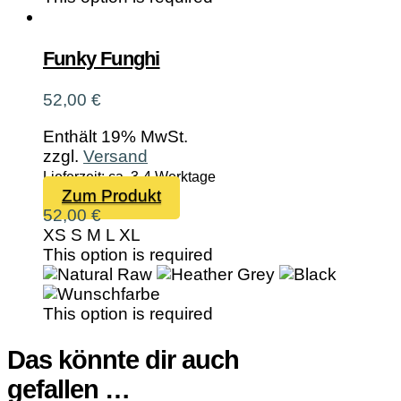
Funky Funghi
52,00
€
Enthält 19% MwSt.
zzgl.
Versand
Lieferzeit: ca. 3-4 Werktage
Dieses
Zum Produkt
Produkt
52,00
€
weist
XS
S
M
L
XL
mehrere
This option is required
Varianten
auf.
Die
This option is required
Optionen
können
Das könnte dir auch
auf
gefallen …
der