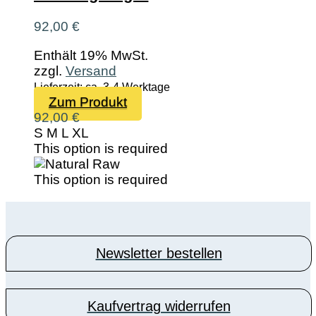
der
Produktseite
92,00
€
gewählt
werden
Enthält 19% MwSt.
zzgl.
Versand
Lieferzeit: ca. 3-4 Werktage
Dieses
Zum Produkt
Produkt
92,00
€
weist
S
M
L
XL
mehrere
This option is required
Varianten
auf.
This option is required
Die
Optionen
können
auf
Newsletter bestellen
der
Produktseite
gewählt
werden
Kaufvertrag widerrufen