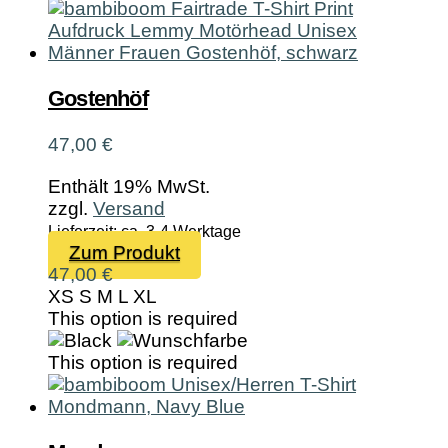
Gostenhöf
47,00
€
Enthält 19% MwSt.
zzgl.
Versand
Lieferzeit: ca. 3-4 Werktage
Dieses
Zum Produkt
Produkt
47,00
€
weist
XS
S
M
L
XL
mehrere
This option is required
Varianten
auf.
This option is required
Die
Optionen
können