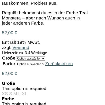
rauskommen. Probiers aus.
Regulär bekommst du es in der Farbe Teal
Monstera – aber nach Wunsch auch in
jeder anderen Farbe.
52,00
€
Enthält 19% MwSt.
zzgl.
Versand
Lieferzeit: ca. 3-4 Werktage
Größe
Farbe
Zurücksetzen
52,00
€
Größe
This option is required
XS
S
M
L
XL
Farbe
This option is required