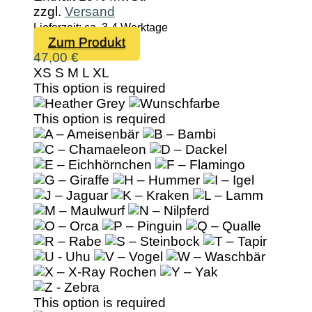
zzgl.
Versand
Lieferzeit: ca. 3-4 Werktage
Dieses
Zum Produkt
Produkt
47,00
€
weist
XS
S
M
L
XL
mehrere
This option is required
Varianten
auf.
This option is required
Die
Optionen
können
auf
der
Produktseite
gewählt
werden
This option is required