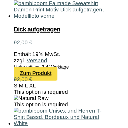
Dick aufgetragen
92,00
€
Enthält 19% MwSt.
zzgl.
Versand
Lieferzeit: ca. 3-4 Werktage
Dieses
Zum Produkt
Produkt
92,00
€
weist
S
M
L
XL
mehrere
This option is required
Varianten
auf.
This option is required
Die
Optionen
können