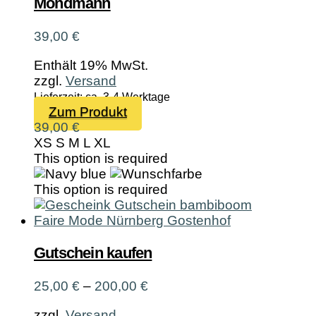
auf
Mondmann
der
Produktseite
39,00
€
gewählt
werden
Enthält 19% MwSt.
zzgl.
Versand
Lieferzeit: ca. 3-4 Werktage
Dieses
Zum Produkt
Produkt
39,00
€
weist
XS
S
M
L
XL
mehrere
This option is required
Varianten
auf.
This option is required
Die
Optionen
können
auf
Gutschein kaufen
der
Produktseite
Preisspanne:
25,00
€
–
200,00
€
gewählt
25,00 €
werden
zzgl.
Versand