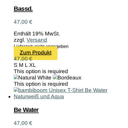
auf
der
Bassd.
Produktseite
gewählt
47,00
€
werden
Enthält 19% MwSt.
zzgl.
Versand
Lieferzeit: nicht angegeben
Dieses
Zum Produkt
Produkt
47,00
€
weist
S
M
L
XL
mehrere
This option is required
Varianten
auf.
This option is required
Die
Optionen
können
auf
Be Water
der
Produktseite
47,00
€
gewählt