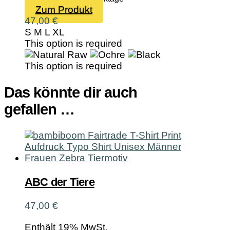
Dieses
Zum Produkt
Produkt
47,00
€
weist
S
M
L
XL
mehrere
This option is required
Varianten
auf.
This option is required
Die
Optionen
Das könnte dir auch
können
gefallen …
auf
der
Produktseite
gewählt
werden
ABC der Tiere
47,00
€
Enthält 19% MwSt.