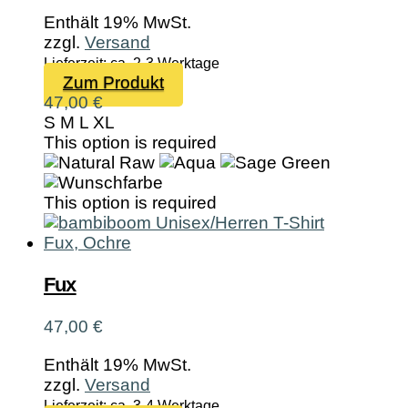
werden
Enthält 19% MwSt.
zzgl.
Versand
Lieferzeit: ca. 2-3 Werktage
Dieses
Zum Produkt
Produkt
47,00
€
weist
S
M
L
XL
mehrere
This option is required
Varianten
auf.
Die
This option is required
Optionen
können
auf
der
Fux
Produktseite
gewählt
47,00
€
werden
Enthält 19% MwSt.
zzgl.
Versand
Lieferzeit: ca. 3-4 Werktage