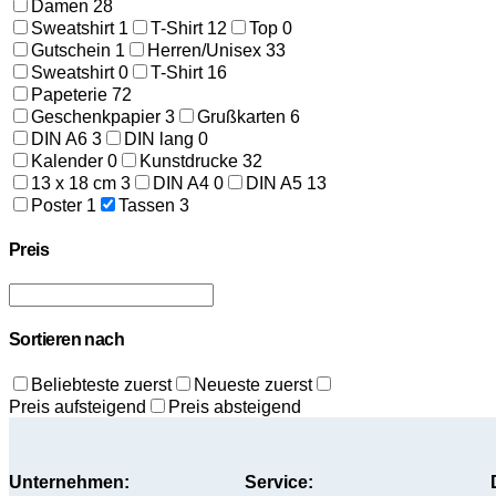
Damen
28
Sweatshirt
1
T-Shirt
12
Top
0
Gutschein
1
Herren/Unisex
33
Sweatshirt
0
T-Shirt
16
Papeterie
72
Geschenkpapier
3
Grußkarten
6
DIN A6
3
DIN lang
0
Kalender
0
Kunstdrucke
32
13 x 18 cm
3
DIN A4
0
DIN A5
13
Poster
1
Tassen
3
Preis
Sortieren nach
Beliebteste zuerst
Neueste zuerst
Preis aufsteigend
Preis absteigend
Unternehmen:
Service: