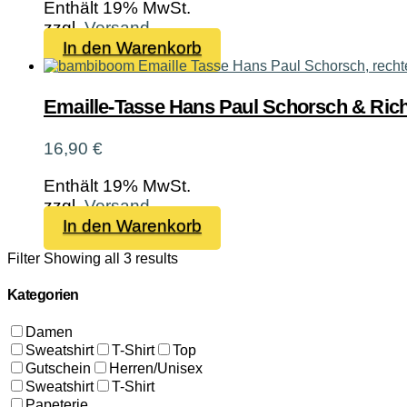
Enthält 19% MwSt.
zzgl.
Versand
In den Warenkorb
Emaille-Tasse Hans Paul Schorsch & Ric
16,90
€
Enthält 19% MwSt.
zzgl.
Versand
In den Warenkorb
Filter
Showing all 3 results
Kategorien
Damen
Sweatshirt
T-Shirt
Top
Gutschein
Herren/Unisex
Sweatshirt
T-Shirt
Papeterie