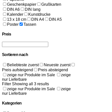
Geschenkpapier
Grußkarten
DIN A6
DIN lang
Kalender
Kunstdrucke
13 x 18 cm
DIN A4
DIN A5
Poster
Tassen
Preis
Sortieren nach
Beliebteste zuerst
Neueste zuerst
Preis aufsteigend
Preis absteigend
zeige nur Produkte im Sale
zeige
nur Lieferbare
Filter
Showing all 3 results
zeige nur Produkte im Sale
zeige
nur Lieferbare
Kategorien