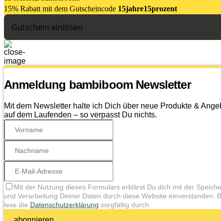
15% Rabatt mit dem Gutsch
eincode
15jahre15prozent
Gutschein einlösen
Anmeldung bambiboom Newsletter
Mit dem Newsletter halte ich Dich über neue Produkte & Ange
auf dem Laufenden – so verpasst Du nichts.
Mit der Nutzung dieses Formulars erklärst Du dich mit der Speich
und Verarbeitung Deiner Daten durch diese Website einverstanden. B
lese die
Datenschutzerklärung
sorgfältig durch.
abonnieren