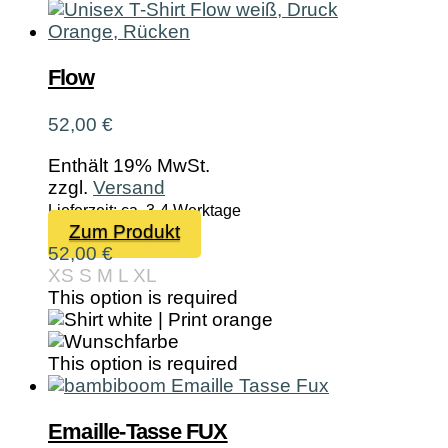
Flow
52,00
€
Enthält 19% MwSt.
zzgl.
Versand
Lieferzeit: ca. 3-4 Werktage
Dieses
Zum Produkt
Produkt
52,00
€
weist
XS
S
M
L
XL
mehrere
This option is required
Varianten
auf.
Die
This option is required
Optionen
können
auf
Emaille-Tasse FUX