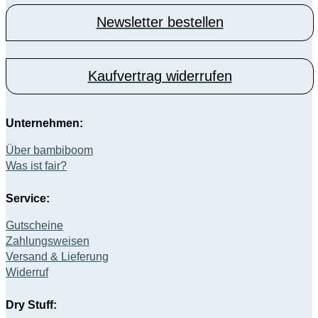
können
Newsletter bestellen
auf
der
Produktseite
gewählt
Kaufvertrag widerrufen
werden
Unternehmen:
Über bambiboom
Was ist fair?
Service:
Gutscheine
Zahlungsweisen
Versand & Lieferung
Widerruf
Dry Stuff: