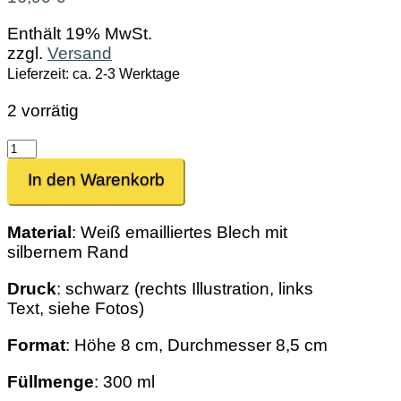
Enthält 19% MwSt.
zzgl.
Versand
Lieferzeit: ca. 2-3 Werktage
2 vorrätig
Emaille-
Tasse
In den Warenkorb
Hans
Paul
Schorsch
Material
: Weiß emailliertes Blech mit
&
silbernem Rand
Richard
Menge
Druck
: schwarz (rechts Illustration, links
Text, siehe Fotos)
Format
: Höhe 8 cm, Durchmesser 8,5 cm
Füllmenge
: 300 ml