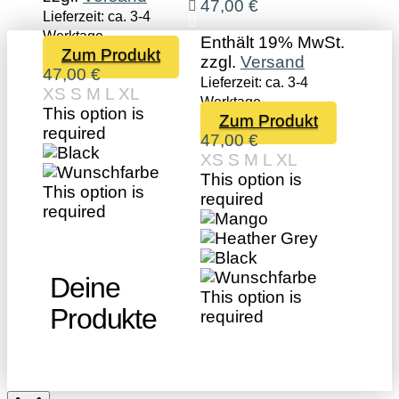
47,00
€
Lieferzeit: ca. 3-4
Werktage
Enthält 19% MwSt.
Dieses
Zum Produkt
zzgl.
Versand
Produkt
47,00
€
Lieferzeit: ca. 3-4
weist
XS
S
M
L
XL
Werktage
mehrere
This option is
Dieses
Zum Produkt
Varianten
required
Produkt
47,00
€
auf.
weist
XS
S
M
L
XL
Die
mehrer
This option is
Optionen
This option is
Variant
required
können
required
auf.
auf
Die
der
Optione
Produktseite
können
Deine
gewählt
auf
This option is
werden
Produkte
der
required
Produkt
gewählt
werden