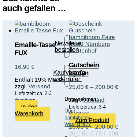
auch gefallen …
Newsletter
Emaille-Tasse
bestellen
FUX
Gutschein
16,90
€
kaufen
Kaufvertrag
widerrufen
Enthält 19% MwSt.
zzgl.
Versand
Preiss
25,00
€
–
200,00
€
25,00 
Lieferzeit: ca. 2-3
zzgl.
Versand
Unternehmen:
bis
Werktage
In den
200,00
Lieferzeit: ca. 3-4
Über
Warenkorb
Werktage
bambiboom
Dieses
Zum Produkt
Was ist fair?
Produkt
Preiss
25,00
€
–
200,00
€
weist
25,00 
25 €
50 €
75 €
100