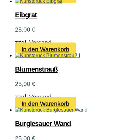
Eibgrat
25,00
€
zzgl.
Versand
In den Warenkorb
Blumenstrauß
25,00
€
zzgl.
Versand
In den Warenkorb
Burglesauer Wand
25,00
€