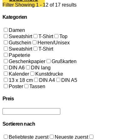
Filter
Showing 1 - 12 of 17 results
Kategorien
Damen
Sweatshirt
T-Shirt
Top
Gutschein
Herren/Unisex
Sweatshirt
T-Shirt
Papeterie
Geschenkpapier
Grußkarten
DIN A6
DIN lang
Kalender
Kunstdrucke
13 x 18 cm
DIN A4
DIN A5
Poster
Tassen
Preis
Sortieren nach
Beliebteste zuerst
Neueste zuerst