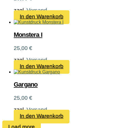
zzgl.
Versand
In den Warenkorb
Monstera I
25,00
€
zzgl.
Versand
In den Warenkorb
Gargano
25,00
€
zzgl.
Versand
In den Warenkorb
Load more