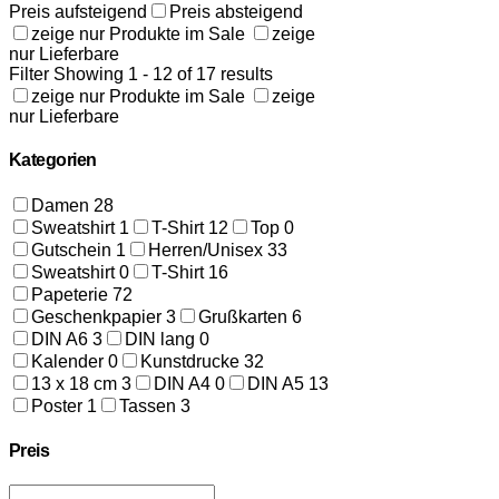
Preis aufsteigend
Preis absteigend
zeige nur Produkte im Sale
zeige
nur Lieferbare
Filter
Showing 1 - 12 of 17 results
zeige nur Produkte im Sale
zeige
nur Lieferbare
Kategorien
Damen
28
Sweatshirt
1
T-Shirt
12
Top
0
Gutschein
1
Herren/Unisex
33
Sweatshirt
0
T-Shirt
16
Papeterie
72
Geschenkpapier
3
Grußkarten
6
DIN A6
3
DIN lang
0
Kalender
0
Kunstdrucke
32
13 x 18 cm
3
DIN A4
0
DIN A5
13
Poster
1
Tassen
3
Preis