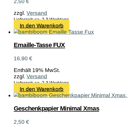
2,50
€
zzgl.
Versand
Lieferzeit: ca. 2-3 Werktage
In den Warenkorb
Emaille-Tasse FUX
16,90
€
Enthält 19% MwSt.
zzgl.
Versand
Lieferzeit: ca. 2-3 Werktage
In den Warenkorb
Geschenkpapier Minimal Xmas
2,50
€