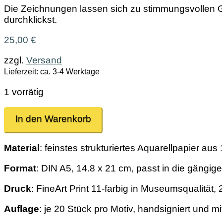
Die Zeichnungen lassen sich zu stimmungsvollen Gr
durchklickst.
25,00
€
zzgl.
Versand
Lieferzeit: ca. 3-4 Werktage
1 vorrätig
Gras
In den Warenkorb
I
Menge
Material
: feinstes strukturiertes Aquarellpapier a
Format
: DIN A5, 14.8 x 21 cm, passt in die gängi
Druck
: FineArt Print 11-farbig in Museumsqualität, 
Auflage
: je 20 Stück pro Motiv, handsigniert und m