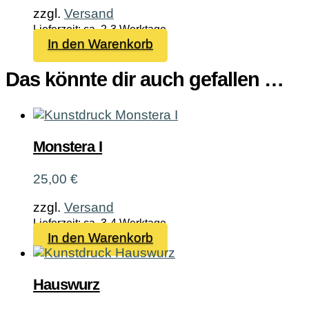
zzgl.
Versand
Lieferzeit: ca. 2-3 Werktage
In den Warenkorb
Das könnte dir auch gefallen …
Monstera I
25,00
€
zzgl.
Versand
Lieferzeit: ca. 3-4 Werktage
In den Warenkorb
Hauswurz