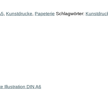
A5
,
Kunstdrucke
,
Papeterie
Schlagwörter:
Kunstdruc