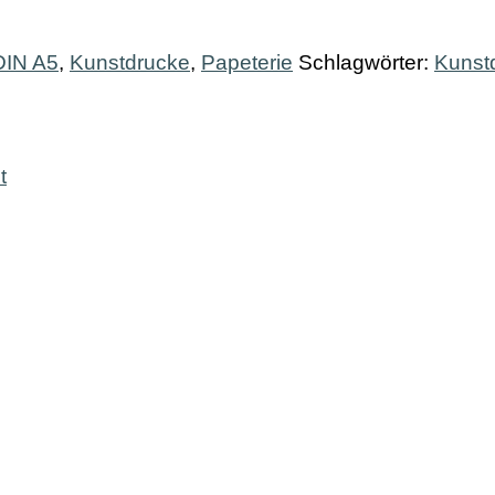
DIN A5
,
Kunstdrucke
,
Papeterie
Schlagwörter:
Kunst