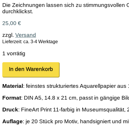
Die Zeichnungen lassen sich zu stimmungsvollen Gr
durchklickst.
25,00
€
zzgl.
Versand
Lieferzeit: ca. 3-4 Werktage
1 vorrätig
Amaryllis
In den Warenkorb
II
Menge
Material
: feinstes strukturiertes Aquarellpapier a
Format
: DIN A5, 14.8 x 21 cm, passt in gängige B
Druck
: FineArt Print 11-farbig in Museumsqualität, 
Auflage
: je 20 Stück pro Motiv, handsigniert und m