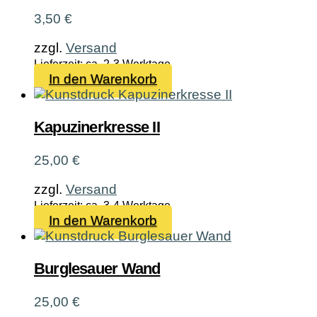
3,50
€
zzgl.
Versand
Lieferzeit: ca. 2-3 Werktage
In den Warenkorb
Kapuzinerkresse II
25,00
€
zzgl.
Versand
Lieferzeit: ca. 3-4 Werktage
In den Warenkorb
Burglesauer Wand
25,00
€