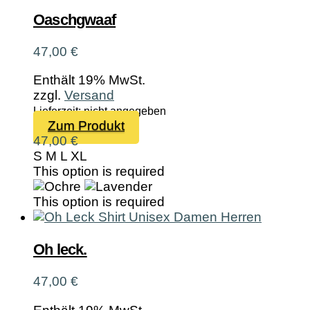
auf.
Die
Oaschgwaaf
Optionen
können
47,00
€
auf
der
Enthält 19% MwSt.
Produktseite
zzgl.
Versand
gewählt
Lieferzeit: nicht angegeben
werden
Dieses
Zum Produkt
Produkt
47,00
€
weist
S
M
L
XL
mehrere
This option is required
Varianten
auf.
This option is required
Die
Optionen
können
Oh leck.
auf
der
47,00
€
Produktseite
gewählt