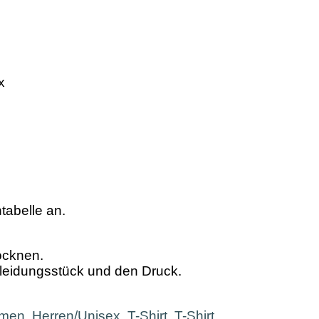
x
tabelle an.
ocknen.
leidungsstück und den Druck.
men
,
Herren/Unisex
,
T-Shirt
,
T-Shirt