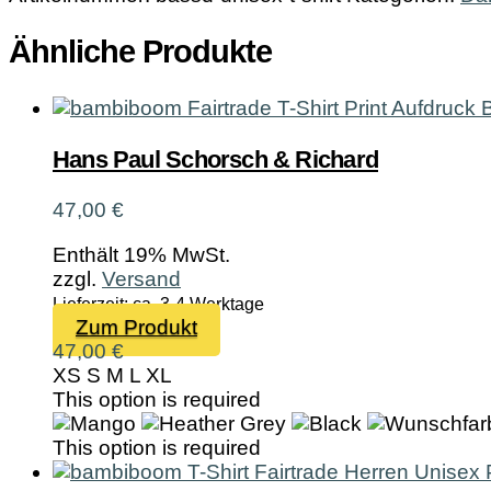
Ähnliche Produkte
Hans Paul Schorsch & Richard
47,00
€
Enthält 19% MwSt.
zzgl.
Versand
Lieferzeit: ca. 3-4 Werktage
Dieses
Zum Produkt
Produkt
47,00
€
weist
XS
S
M
L
XL
mehrere
This option is required
Varianten
auf.
This option is required
Die