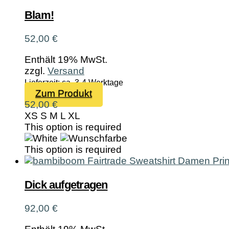
Optionen
können
Blam!
auf
der
52,00
€
Produktseite
gewählt
Enthält 19% MwSt.
werden
zzgl.
Versand
Lieferzeit: ca. 3-4 Werktage
Dieses
Zum Produkt
Produkt
52,00
€
weist
XS
S
M
L
XL
mehrere
This option is required
Varianten
auf.
This option is required
Die
Optionen
können
Dick aufgetragen
auf
der
92,00
€
Produktseite
gewählt