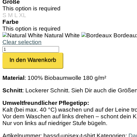
Größe
This option is required
S
M
L
XL
Farbe
This option is required
Natural White
Bordeau
Clear selection
Bassd.
Menge
In den Warenkorb
Material
: 100% Biobaumwolle 180 g/m²
Schnitt
: Lockerer Schnitt. Sieh Dir auch die Größen
Umweltfreundlicher Pflegetipp:
Kalt (bei max. 40 °C) waschen und auf der Leine tr
Vor dem Waschen auf links drehen – schont dein K
Nur von links auf niedriger Stufe bügeln.
Artikelnummer:
bassd-unisex-t-shirt
Kategorien:
Da