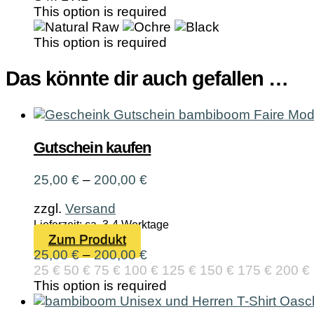
mehrere
This option is required
Varianten
auf.
This option is required
Die
Optionen
Das könnte dir auch gefallen …
können
auf
der
Produktseite
Gutschein kaufen
gewählt
werden
Preisspanne:
25,00
€
–
200,00
€
25,00 €
zzgl.
Versand
bis
200,00 €
Lieferzeit: ca. 3-4 Werktage
Dieses
Zum Produkt
Produkt
Preisspanne:
25,00
€
–
200,00
€
weist
25,00 €
25 €
50 €
75 €
100 €
125 €
150 €
175 €
200 €
mehrere
bis
This option is required
Varianten
200,00 €