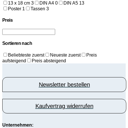
13 x 18 cm
3
DIN A4
0
DIN A5
13
Poster
1
Tassen
3
Preis
Sortieren nach
Beliebteste zuerst
Neueste zuerst
Preis
aufsteigend
Preis absteigend
Newsletter bestellen
Kaufvertrag widerrufen
Unternehmen: