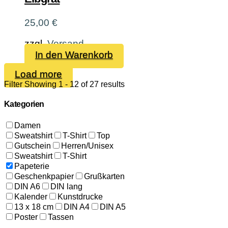
25,00
€
zzgl.
Versand
In den Warenkorb
Load more
Filter
Showing 1 - 12 of 27 results
Kategorien
Damen
Sweatshirt
T-Shirt
Top
Gutschein
Herren/Unisex
Sweatshirt
T-Shirt
Papeterie
Geschenkpapier
Grußkarten
DIN A6
DIN lang
Kalender
Kunstdrucke
13 x 18 cm
DIN A4
DIN A5
Poster
Tassen