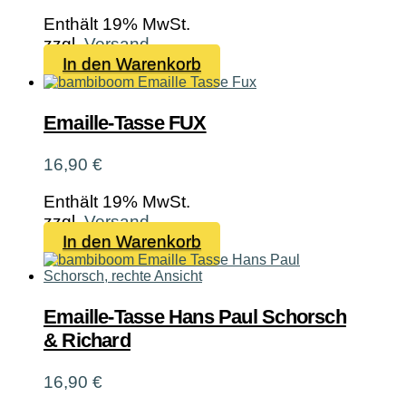
auf
Enthält 19% MwSt.
der
zzgl.
Versand
Produktseite
In den Warenkorb
gewählt
werden
Emaille-Tasse FUX
16,90
€
Enthält 19% MwSt.
zzgl.
Versand
In den Warenkorb
Emaille-Tasse Hans Paul Schorsch
& Richard
16,90
€