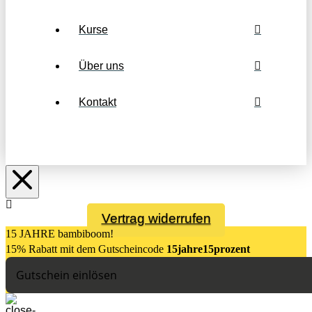
Kurse
Über uns
Kontakt
Vertrag widerrufen
15 JAHRE bambiboom!
15% Rabatt mit dem Gutsch
eincode
15jahre15prozent
Gutschein einlösen