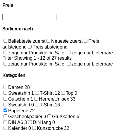
Preis
Sortieren nach
Beliebteste zuerst
Neueste zuerst
Preis
aufsteigend
Preis absteigend
zeige nur Produkte im Sale
zeige nur Lieferbare
Filter
Showing 1 - 12 of 27 results
zeige nur Produkte im Sale
zeige nur Lieferbare
Kategorien
Damen
28
Sweatshirt
1
T-Shirt
12
Top
0
Gutschein
1
Herren/Unisex
33
Sweatshirt
0
T-Shirt
16
Papeterie
72
Geschenkpapier
3
Grußkarten
6
DIN A6
3
DIN lang
0
Kalender
0
Kunstdrucke
32