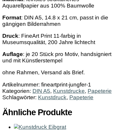
Menge
Aquarellpapier aus 100% Baumwolle
Format
: DIN A5, 14.8 x 21 cm, passt in die
gängigen Bilderrahmen
Druck
: FineArt Print 11-farbig in
Museumsqualität, 200 Jahre lichtecht
Auflage
: je 20 Stück pro Motiv, handsigniert
und mit Künstlerstempel
ohne Rahmen, Versand als Brief.
Artikelnummer:
fineartprint-jungfer-1
Kategorien:
DIN A5
,
Kunstdrucke
,
Papeterie
Schlagwörter:
Kunstdruck
,
Papeterie
Ähnliche Produkte